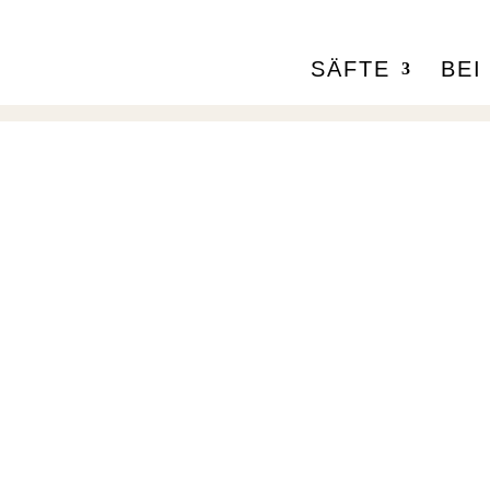
SÄFTE
BEI
T
Bio Suisse La
Die
Tei