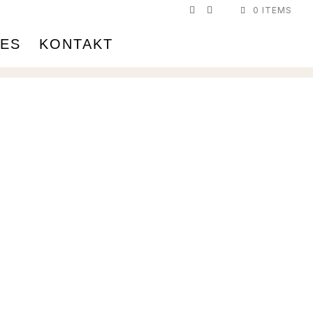
0 ITEMS
LES
KONTAKT
en
t
Opfershofen TG