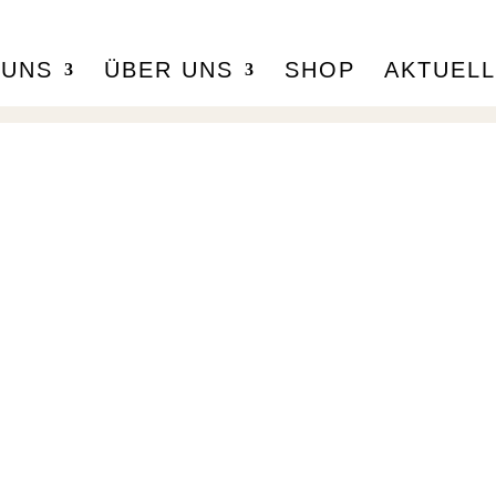
 UNS
ÜBER UNS
SHOP
AKTUEL
eilnahmebedingung
Adventure Room von Bärenmos
ndwirtschaftsbetrieb in 8584 
 Teilnahme erfolgt auf eigene Verantwortung. Die
lnehmenden verpflichten sich, die Einrichtungen